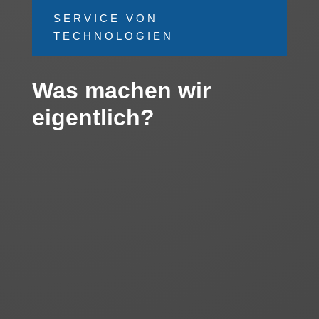
SERVICE VON
TECHNOLOGIEN
Was machen wir
eigentlich?
Garantie- und Nachgarantiereparaturen
Revisionen und regelmäßige Inspektionen
Schulung des Maschinenpersonals
Transfer von Presstechnologie
Fehlerdiagnose
Wertabschätzung von Maschinen
Montage und Demontage
Generalreparaturen