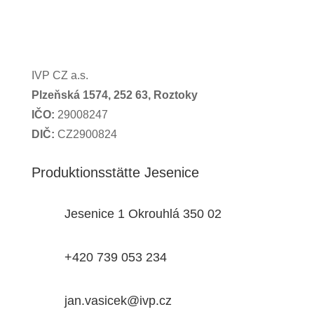
IVP CZ a.s.
Plzeňská 1574,
252 63, Roztoky
IČO:
29008247
DIČ:
CZ2900824
Produktionsstätte Jesenice
Jesenice 1 Okrouhlá 350 02
+420 739 053 234
jan.vasicek@ivp.cz