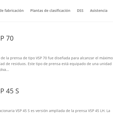
e fabricación
Plantas de clasificación
DSS
Asistencia
P 70
e la prensa de tipo VSP 70 fue diseñada para alcanzar el máximo
dad de residuos. Este tipo de prensa está equipado de una unidad
lva...
P 45 S
ionaria VSP 45 S es versión ampliada de la prensa VSP 45 LH. La