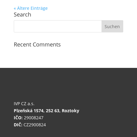
« Ältere Einträge
Search
Recent Comments
IVP CZ a.s.
Plzeňská 1574,
252 63, Roztoky
IČO:
29008247
DIČ:
CZ2900824