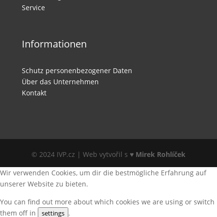
Service
Informationen
Schutz personenbezogener Daten
Über das Unternehmen
Kontakt
© 2024 IVP.cz | Web vytvořil s ♥
Mirek Rohlíček
Wir verwenden Cookies, um dir die bestmögliche Erfahrung auf
unserer Website zu bieten.
You can find out more about which cookies we are using or switch
them off in
.
settings