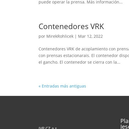
puede operar la prensa. Más información...
Contenedores VRK
por
MirekRohlicek
|
Mar 12, 2022
Contenedores VRK de acoplamiento con prensa
con prensas estacionarais. El contenedor dispo
el gancho. El contenedor se cierra con la...
« Entradas más antiguas
Pla
Jes
IVP CZ a.s.