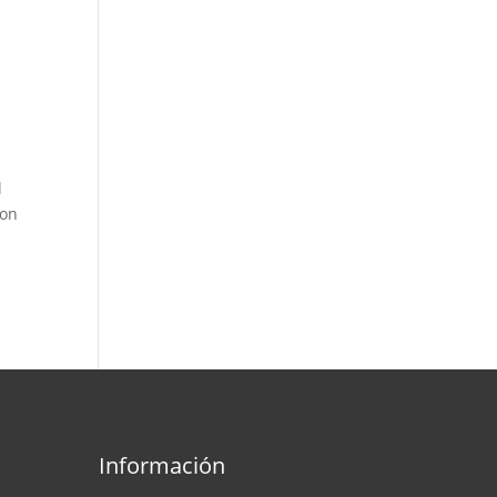
l
con
Información