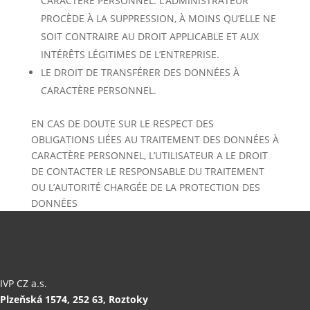
CARACTÈRE PERSONNEL. L’ADMINISTRATEUR
PROCÈDE À LA SUPPRESSION, À MOINS QU’ELLE NE
SOIT CONTRAIRE AU DROIT APPLICABLE ET AUX
INTÉRÊTS LÉGITIMES DE L’ENTREPRISE.
LE DROIT DE TRANSFÉRER DES DONNÉES À
CARACTÈRE PERSONNEL.
EN CAS DE DOUTE SUR LE RESPECT DES
OBLIGATIONS LIÉES AU TRAITEMENT DES DONNÉES À
CARACTÈRE PERSONNEL, L’UTILISATEUR A LE DROIT
DE CONTACTER LE RESPONSABLE DU TRAITEMENT
OU L’AUTORITÉ CHARGÉE DE LA PROTECTION DES
DONNÉES
IVP CZ a.s.
Plzeňská 1574,
252 63, Roztoky