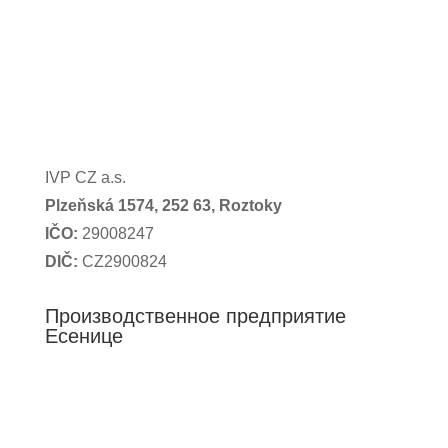
IVP CZ a.s.
Plzeňská 1574,
252 63, Roztoky
IČO:
29008247
DIČ:
CZ2900824
Производственное предприятие
Есенице