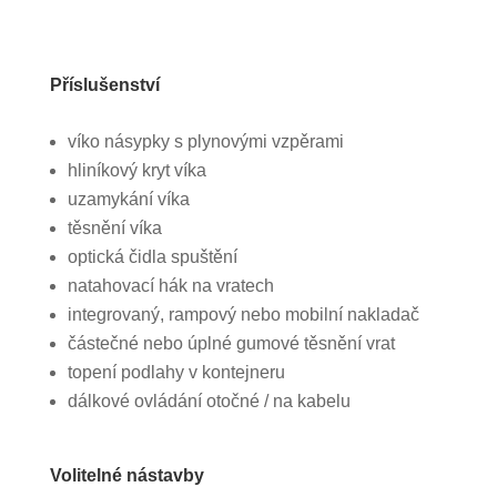
Příslušenství
víko násypky s plynovými vzpěrami
hliníkový kryt víka
uzamykání víka
těsnění víka
optická čidla spuštění
natahovací hák na vratech
integrovaný, rampový nebo mobilní nakladač
částečné nebo úplné gumové těsnění vrat
topení podlahy v kontejneru
dálkové ovládání otočné / na kabelu
Volitelné nástavby