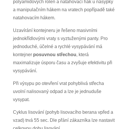
polyamidových rolen a natahovací hák u násypky
a manipulačním hákem na vratech popřípadě také
natahovacím hákem.
Uzavírání kontejneru je řešeno masivními
jednokřídlovými vraty s vyztuženými panty. Pro
jednoduché, účelné a rychlé vysypávání má
kontejner
posuvnou střechou
, která
maximalizuje úsporu času a zvyšuje efektivitu při
vysypávání.
Při výsypu po otevření vrat pohyblivá střecha
uvolní nalisovaný odpad a lze je jednuduše
vysypat.
Cyklus lisování (pohyb lisovacího berana vpřed a
vzad) trvá 55 sec. Dle přání zákazníka lze nastavit
celkovou dobu lisování.