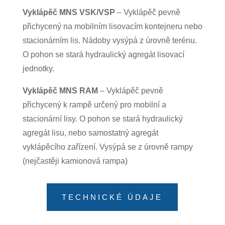
Vykláp
ěč
MNS VSK/VSP
– Vyklápěč pevně
přichycený na mobilním lisovacím kontejneru nebo
stacionárním lis. Nádoby vysýpá z úrovně terénu.
O pohon se stará hydraulický agregát lisovací
jednotky.
Vykláp
ěč
MNS RAM
– Vyklápěč pevně
přichycený k rampě určený pro mobilní a
stacionární lisy. O pohon se stará hydraulický
agregát lisu, nebo samostatný agregát
vyklápěcího zařízení. Vysýpá se z úrovně rampy
(nejčastěji kamionová rampa)
TECHNICKÉ ÚDAJE